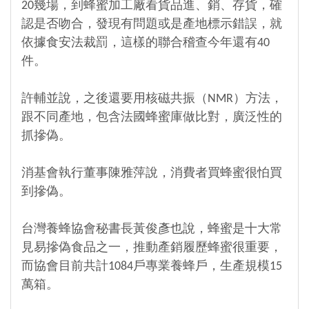
20幾場，到蜂蜜加工廠看貨品進、銷、存貨，確
認是否吻合，發現有問題或是產地標示錯誤，就
依據食安法裁罰，這樣的聯合稽查今年還有40
件。
許輔並說，之後還要用核磁共振（NMR）方法，
跟不同產地，包含法國蜂蜜庫做比對，廣泛性的
抓摻偽。
消基會執行董事陳雅萍說，消費者買蜂蜜很怕買
到摻偽。
台灣養蜂協會秘書長黃俊彥也說，蜂蜜是十大常
見易摻偽食品之一，推動產銷履歷蜂蜜很重要，
而協會目前共計1084戶專業養蜂戶，生產規模15
萬箱。