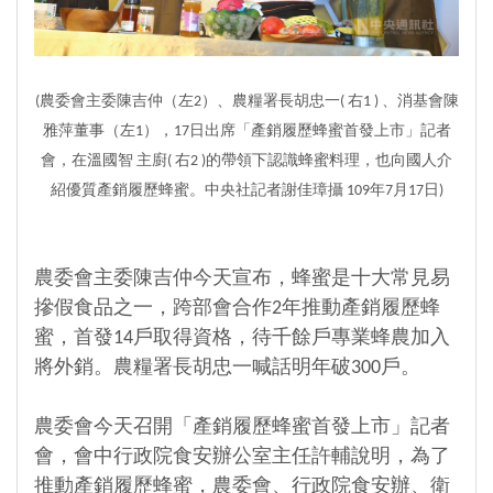
(農委會主委陳吉仲（左2）、農糧署長胡忠一( 右1 ) 、消基會陳
雅萍董事
（左1）
，17日出席「產銷履歷蜂蜜首發上市」記者
會，在溫國智 主廚
( 右2 )
的帶領下認識蜂蜜料理，也向國人介
紹優質產銷履歷蜂蜜。中央社記者謝佳璋攝 109年7月17日)
農委會主委陳吉仲今天宣布，蜂蜜是十大常見易
摻假食品之一，跨部會合作2年推動產銷履歷蜂
蜜，首發14戶取得資格，待千餘戶專業蜂農加入
將外銷。農糧署長胡忠一喊話明年破300戶。
農委會今天召開「產銷履歷蜂蜜首發上市」記者
會，會中行政院食安辦公室主任許輔說明，為了
推動產銷履歷蜂蜜，農委會、行政院食安辦、衛