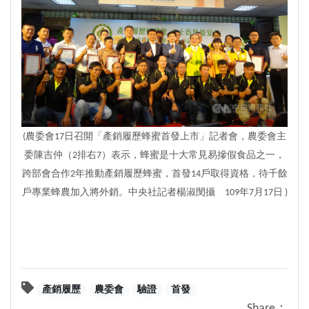
(農委會17日召開「產銷履歷蜂蜜首發上市」記者會，農委會主
委陳吉仲（2排右7）表示，蜂蜜是十大常見易摻假食品之一，
跨部會合作2年推動產銷履歷蜂蜜，首發14戶取得資格，待千餘
戶專業蜂農加入將外銷。中央社記者楊淑閔攝 109年7月17日 )
產銷履歷
農委會
驗證
首發
Share：