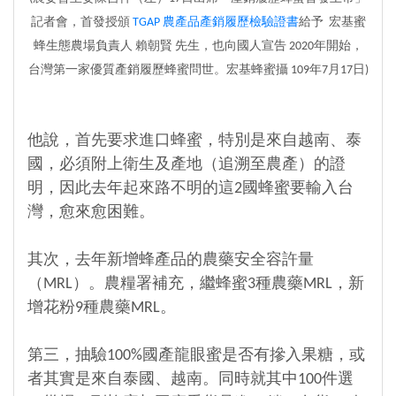
記者會，
首發
授頒
TGAP 農產品產銷履歷檢驗證書
給予 宏基蜜
蜂生態農場負責人 賴朝賢 先生，也向國人宣告 2020年開始，
台灣第一家優質產銷履歷蜂蜜問世。宏基蜂蜜攝 109年7月17日)
他說，首先要求進口蜂蜜，特別是來自越南、泰
國，必須附上衛生及產地（追溯至農產）的證
明，因此去年起來路不明的這2國蜂蜜要輸入台
灣，愈來愈困難。
其次，去年新增蜂產品的農藥安全容許量
（MRL）。農糧署補充，繼蜂蜜3種農藥MRL，新
增花粉9種農藥MRL。
第三，抽驗100%國產龍眼蜜是否有摻入果糖，或
者其實是來自泰國、越南。同時就其中100件選