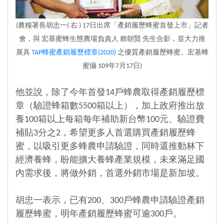
(
農糧署長胡忠一( 右 )
17日出席「產銷履歷蜂蜜首發上市」記者
會，與
宏基蜜蜂生態農場負責人 賴朝賢 先生合影，並大力推
展具
TAP蜂蜜產銷履歷標章(2020)
之
優質產銷履歷蜂蜜
。宏基蜂
蜜攝 109年7月17日)
他並說，除了今年首發14戶蜂農取得產銷履歷標
章（驗證蜂箱數5500箱以上），加上政府推出放
養100箱以上每箱每年補助新台幣100元、驗證費
補貼3分之2，希望更多人首選購買產銷履歷蜂
蜜，以吸引更多蜂農申請驗證，同時還推動林下
經濟養蜂，盼能擴大養蜂產業規模，未來滿足國
內需求後，將做外銷，首選外銷市場是新加坡。
胡忠一表示，已有200、300戶蜂農申請驗證產銷
履歷蜂蜜，明年產銷履歷蜂蜜可逾300戶。