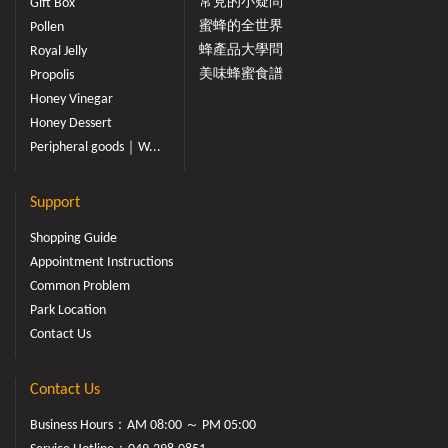
常見的小疑問
Gift Box
蜜蜂的全世界
Pollen
蜂產品大學問
Royal Jelly
美味蜂蜜食譜
Propolis
Honey Vinegar
Honey Dessert
Peripheral goods｜W...
Support
Shopping Guide
Appointment Instructions
Common Problem
Park Location
Contact Us
Contact Us
Business Hours：AM 08:00 ～ PM 05:00