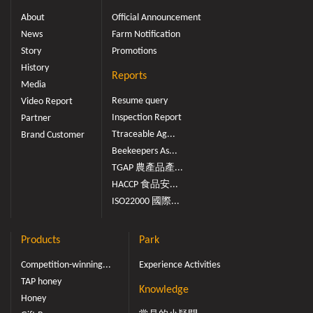
About
Official Announcement
News
Farm Notification
Story
Promotions
History
Reports
Media
Resume query
Video Report
Inspection Report
Partner
Ttraceable Ag...
Brand Customer
Beekeepers As...
TGAP 農產品產...
HACCP 食品安...
ISO22000 國際...
Products
Park
Competition-winning...
Experience Activities
TAP honey
Knowledge
Honey