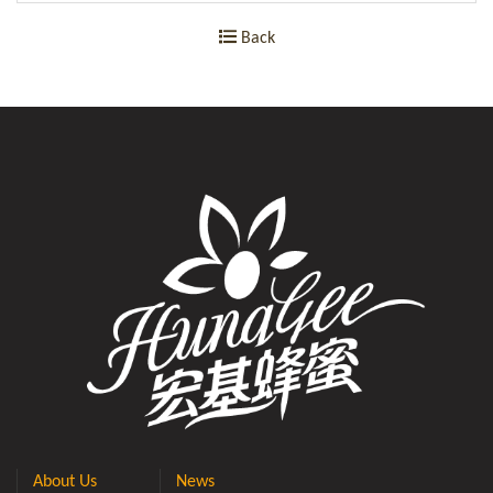
Back
About Us
News