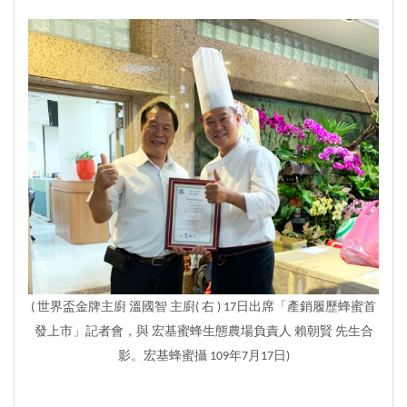
( 世界盃金牌主廚
溫國智 主廚
( 右 )
17日出席「產銷履歷蜂蜜首
發上市」記者會，與
宏基蜜蜂生態農場負責人 賴朝賢 先生合
影
。宏基蜂蜜攝 109年7月17日)