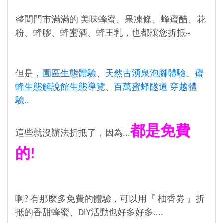
整間門市滿滿的 美味蜂蜜、果凍條、蜂蜜醋、花
粉、蜂膠、蜂蜜酒、蜂王乳，也都讓您折抵~
但是，
園區生態體驗
、
天然古湧泉泡腳體驗
、
蜜
蜂生態解說館生態導覽
、
百萬蜜蜂隧道 穿越體
驗..
都是免費
這些就沒辦法折抵了，因為...
的!
啊? 有那麼多免費的體驗，可以用『 柚香劵 』折
抵的香甜蜂蜜、DIY活動也好多好多....