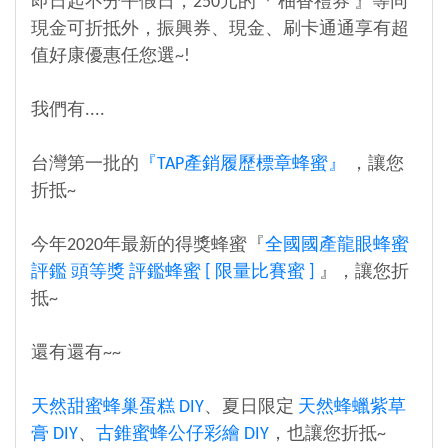
即日起不分平假日，250元的『 柚香禮券 』等同
現金可折抵外，振興券、現金、刷卡通通享有超
值好康優惠任您選~!
我們有....
台灣第一批的
『TAP產銷履歷標章蜂蜜』
，讓您
折抵~
今年2020年最新的得獎蜂蜜『
全國國產龍眼蜂蜜
評鑑 頭等獎 評鑑蜂蜜 [ 限量比賽蜜 ]
』，讓您折
抵~
還有還有~~
天然甜蜜蜂巢蛋糕 DIY
、夏日限定
天然蜂蠟紫草
膏 DIY
、
古錐蜜蜂公仔彩繪 DIY
，也讓您折抵~