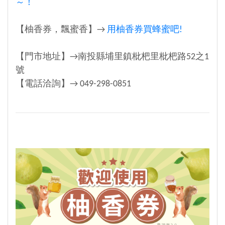
～！
【柚香券，飄蜜香】→
用柚香券買蜂蜜吧!
【門市地址】→南投縣埔里鎮枇杷里枇杷路52之1
號
【電話洽詢】→ 049-298-0851