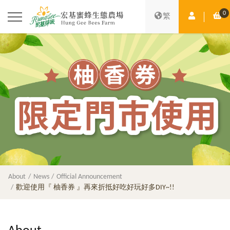
0
Member Ce
Sh
繁
About
News
Official Announcement
歡迎使用『 柚香券 』再來折抵好吃好玩好多DIY~!!