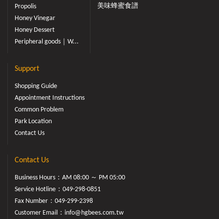
美味蜂蜜食譜
Propolis
Honey Vinegar
Honey Dessert
Peripheral goods｜W...
Support
Shopping Guide
Appointment Instructions
Common Problem
Park Location
Contact Us
Contact Us
Business Hours：AM 08:00 ～ PM 05:00
Service Hotline：
049-298-0851
Fax Number：049-299-2398
Customer Email：
info@hgbees.com.tw