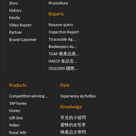
Story
Promotions
History
Reports
Media
Resume query
Video Report
Inspection Report
Partner
Ttraceable Ag...
Brand Customer
Beekeepers As...
TGAP 農產品產...
HACCP 食品安...
ISO22000 國際...
Products
Park
Competition-winning...
Experience Activities
TAP honey
Knowledge
Honey
常見的小疑問
Gift Box
蜜蜂的全世界
Pollen
蜂產品大學問
Royal Jelly