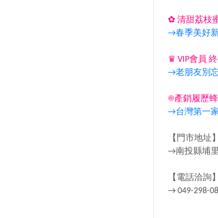
✿ 清甜荔枝
→春季美好新
♛ VIP會員
→老朋友別忘
☀產銷履歷蜂
→台灣第一
【門市地址
→南投縣埔里
【電話洽詢
→ 049-298-0