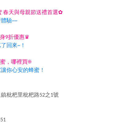
蜜 春天與母親節送禮首選✿
體驗~~
 終身9折優惠♛
了回來~！
蜜，哪裡買☀
家讓你心安的蜂蜜！
】
鎮枇杷里枇杷路52之1號
】
851