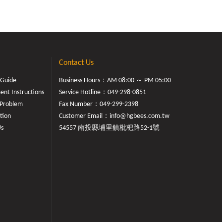
Contact Us
 Guide
Business Hours：AM 08:00 ～ PM 05:00
nt Instructions
Service Hotline：
049-298-0851
Problem
Fax Number：049-299-2398
tion
Customer Email：
info@hgbees.com.tw
Us
54557 南投縣埔里鎮枇杷路52-1號