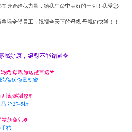
總在身邊給我力量，給我生命中美好的一切！我愛您~」
態農場全體員工，祝福全天下的母親 母親節快樂！！
專屬好康，絕對不能錯過❁
媽媽 母親節送禮首選❤
列滿額送你鳳梨蜜
節 甜蜜感謝您☤
品 第2件5折
送禮新寵兒✽
伴手禮