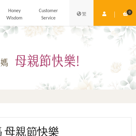
Honey
Customer
0
Member Centre
Shop
繁
Wisdom
Service
的媽媽 母親節快樂