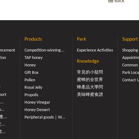
Back
Products
Park
Support
ouncement
Competition-winning...
Experience Activities
Shopping
tion
TAP honey
Appointme
Knowledge
Honey
Common 
常見的小疑問
Gift Box
Park Loca
蜜蜂的全世界
Pollen
Contact 
y
蜂產品大學問
Royal Jelly
port
美味蜂蜜食譜
Propolis
...
Honey Vinegar
...
Honey Dessert
...
Peripheral goods｜W...
...
...