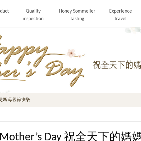
duct
Quality
Honey Sommelier
Experience
inspection
Tasting
travel
天下的媽媽 母親節快樂
y Mother’s Day 祝全天下