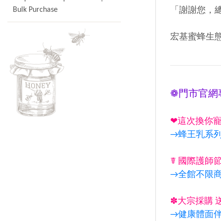
Bulk Purchase
「謝謝您，
宏基蜜蜂生
❁門市官網
❤這次換你寵
→蜂王乳系
☤ 國際護師
→全館不限商
✽大宗採購 
→健康體面