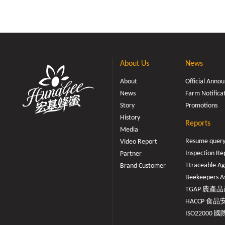
About Us
News
About
Official Ann
News
Farm Notifica
Story
Promotions
History
Reports
Media
Resume quer
Video Report
Inspection Re
Partner
Ttraceable Ag
Brand Customer
Beekeepers As
TGAP 農產品產
HACCP 食品安
ISO22000 國際