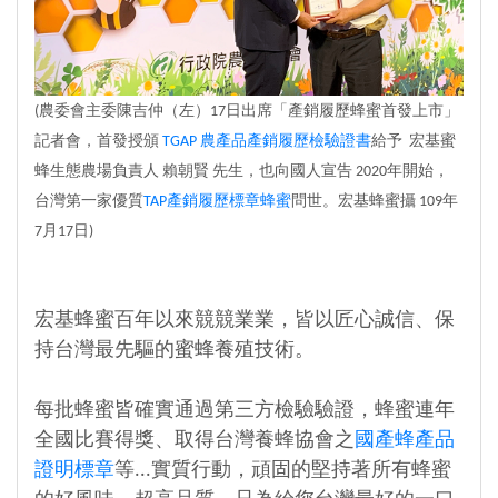
(農委會主委陳吉仲（左）17日出席「產銷履歷蜂蜜首發上市」
記者會，首發授頒
TGAP 農產品產銷履歷檢驗證書
給予 宏基蜜
蜂生態農場負責人 賴朝賢 先生，也向國人宣告 2020年開始，
台灣第一家優質
TAP產銷履歷標章蜂蜜
問世。宏基蜂蜜攝 109年
7月17日)
宏基蜂蜜百年以來競競業業，皆以匠心誠信、保
持台灣最先驅的蜜蜂養殖技術。
每批蜂蜜皆確實通過第三方檢驗驗證，蜂蜜連年
全國比賽得獎、取得台灣養蜂協會之
國產蜂產品
證明標章
等...實質行動，頑固的堅持著所有蜂蜜