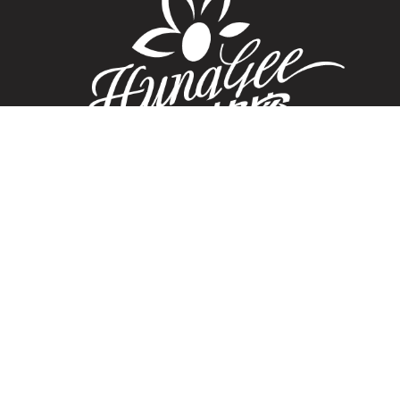
About Us
News
About
Official Announcement
News
Farm Notification
Story
Promotions
History
Reports
Media
Resume query
Video Report
Inspection Report
Partner
Ttraceable Ag...
Brand Customer