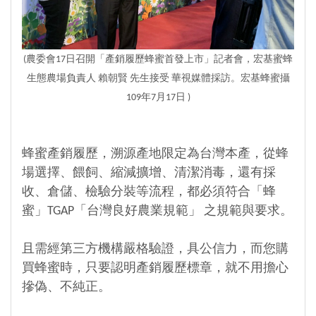
(農委會17日召開「產銷履歷蜂蜜首發上市」記者會，
宏基蜜蜂
生態農場負責人 賴朝賢 先生接受 華視媒體採訪
。宏基蜂蜜攝
109年7月17日 )
蜂蜜產銷履歷，溯源產地限定為台灣本產，從蜂
場選擇、餵飼、縮減擴增、清潔消毒，還有採
收、倉儲、檢驗分裝等流程，都必須符合「蜂
蜜」TGAP「台灣良好農業規範」 之規範與要求。
且需經第三方機構嚴格驗證，具公信力，而您購
買蜂蜜時，只要認明產銷履歷標章，就不用擔心
摻偽、不純正。