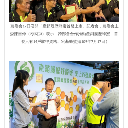
(農委會17日召開「產銷履歷蜂蜜首發上市」記者會，農委會主
委陳吉仲（2排右3）表示，跨部會合作推動產銷履歷蜂蜜，首
發只有14戶取得資格。宏基蜂蜜攝109年7月17日 )