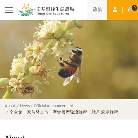
0
Member Ce
Sh
繁
About
News
Official Announcement
全台第一家首發上市「產銷履歷驗證蜂蜜」就是 宏基蜂蜜!