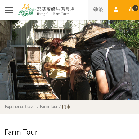
0
Member Ce
Sh
繁
Experience travel
Farm Tour
門市
Farm Tour