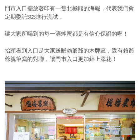
門市入口擺放著印有一隻北極熊的海報，代表我們會
定期委託SGS進行測試，
讓大家所喝到的每一滴蜂蜜都是有信心保證的喔！
抬頭看到入口是大家送贈賴爺爺的木牌匾，還有賴爺
爺親筆寫的對聯，讓門市入口更加錦上添花！