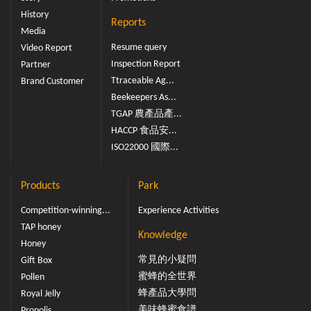
History
Reports
Media
Resume query
Video Report
Inspection Report
Partner
Ttraceable Ag...
Brand Customer
Beekeepers As...
TGAP 農產品產...
HACCP 食品安...
ISO22000 國際...
Products
Park
Competition-winning...
Experience Activities
TAP honey
Knowledge
Honey
常見的小疑問
Gift Box
蜜蜂的全世界
Pollen
蜂產品大學問
Royal Jelly
美味蜂蜜食譜
Propolis