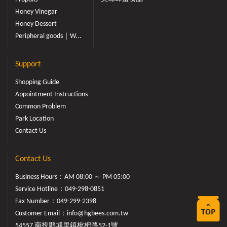
Honey Vinegar
Honey Dessert
Peripheral goods｜W...
Support
Shopping Guide
Appointment Instructions
Common Problem
Park Location
Contact Us
Contact Us
Business Hours：AM 08:00 ～ PM 05:00
Service Hotline：
049-298-0851
Fax Number：049-299-2398
Customer Email：
info@hgbees.com.tw
54557 南投縣埔里鎮枇杷路52-1號