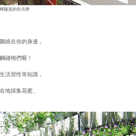
蜂隧道的
告示牌
圍繞在你的身邊，
觸碰牠們喔！
生活習性等知識，
在地採集花蜜。