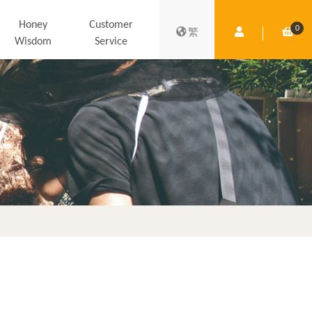
Honey
Customer
0
Member Centre
Shop
繁
Wisdom
Service