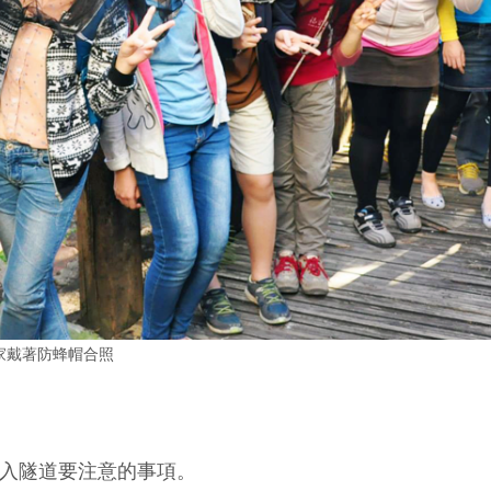
家戴著防蜂帽合照
入隧道要注意的事項。