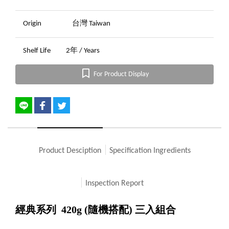
Origin
台灣 Taiwan
Shelf Life
2年 / Years
For Product Display
Product Desciption
Specification Ingredients
Inspection Report
經典系列 420g (隨機搭配) 三入組合