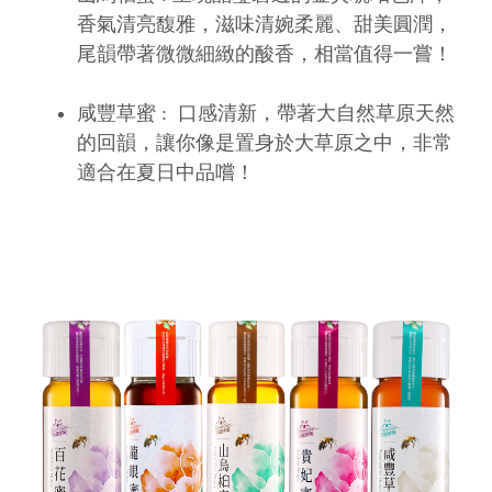
香氣清亮馥雅，滋味清婉柔麗、甜美圓潤，
尾韻帶著微微細緻的酸香，相當值得一嘗！
咸豐草蜜 : 口感清新，帶著大自然草原天然
的回韻，讓你像是置身於大草原之中，非常
適合在夏日中品嚐！