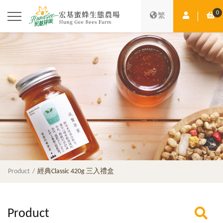
0
Member Ce
Sh
繁
Product
經典Classic 420g 三入禮盒
Product