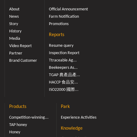
About
Official Announcement
News
Farm Notification
Story
Promotions
History
Reports
Media
Resume query
Video Report
Inspection Report
Partner
Ttraceable Ag...
Brand Customer
Beekeepers As...
TGAP 農產品產...
HACCP 食品安...
ISO22000 國際...
Products
Park
Competition-winning...
Experience Activities
TAP honey
Knowledge
Honey