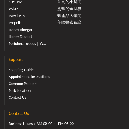
常見的小疑問
Gift Box
蜜蜂的全世界
Pollen
蜂產品大學問
Royal Jelly
美味蜂蜜食譜
Propolis
Honey Vinegar
Honey Dessert
Peripheral goods｜W...
Support
Shopping Guide
Appointment Instructions
Common Problem
Park Location
Contact Us
Contact Us
Business Hours：AM 08:00 ～ PM 05:00