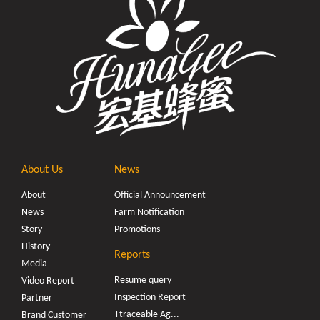
About Us
News
About
Official Announcement
News
Farm Notification
Story
Promotions
History
Reports
Media
Resume query
Video Report
Inspection Report
Partner
Ttraceable Ag...
Brand Customer