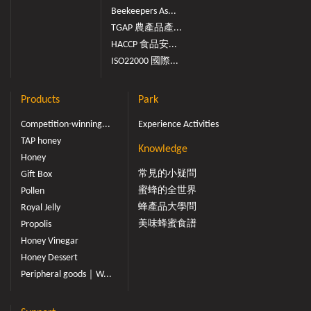
Beekeepers As...
TGAP 農產品產...
HACCP 食品安...
ISO22000 國際...
Products
Park
Competition-winning...
Experience Activities
TAP honey
Knowledge
Honey
常見的小疑問
Gift Box
蜜蜂的全世界
Pollen
蜂產品大學問
Royal Jelly
美味蜂蜜食譜
Propolis
Honey Vinegar
Honey Dessert
Peripheral goods｜W...