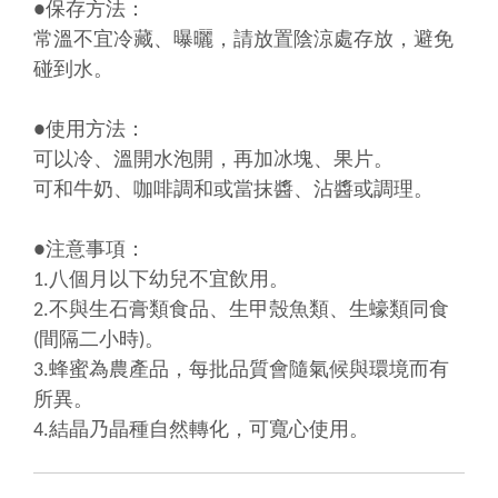
●保存方法：
常溫不宜冷藏、曝曬，請放置陰涼處存放，避免
碰到水。
●使用方法：
可以冷、溫開水泡開，再加冰塊、果片。
可和牛奶、咖啡調和或當抹醬、沾醬或調理。
●注意事項：
1.八個月以下幼兒不宜飲用。
2.不與生石膏類食品、生甲殼魚類、生蠔類同食
(間隔二小時)。
3.蜂蜜為農產品，每批品質會隨氣候與環境而有
所異。
4.結晶乃晶種自然轉化，可寬心使用
。