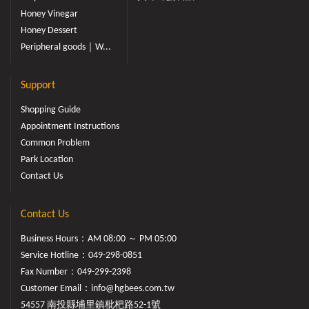
Honey Vinegar
Honey Dessert
Peripheral goods｜W...
Support
Shopping Guide
Appointment Instructions
Common Problem
Park Location
Contact Us
Contact Us
Business Hours：AM 08:00 ～ PM 05:00
Service Hotline：
049-298-0851
Fax Number：049-299-2398
Customer Email：
info@hgbees.com.tw
54557 南投縣埔里鎮枇杷路52-1號