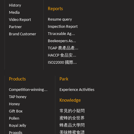
History
Reports
Media
Resume query
Video Report
Inspection Report
Partner
Ttraceable Ag...
Brand Customer
Beekeepers As...
TGAP 農產品產...
HACCP 食品安...
ISO22000 國際...
Products
Park
Competition-winning...
Experience Activities
TAP honey
Knowledge
Honey
常見的小疑問
Gift Box
蜜蜂的全世界
Pollen
蜂產品大學問
Royal Jelly
美味蜂蜜食譜
Propolis