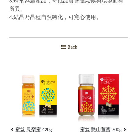
3.蜂蜜為農產品，每批品質會隨氣候與環境而有
所異。
4.結晶乃晶種自然轉化，可寬心使用。
Back
蜜笈 鳳梨蜜 420g
蜜笈 艷山薑蜜 700g