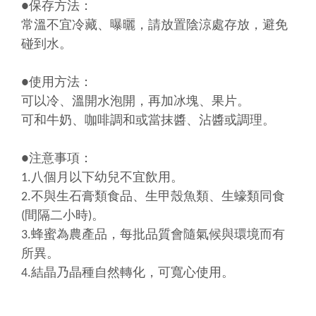
●保存方法：
常溫不宜冷藏、曝曬，請放置陰涼處存放，避免
碰到水。
●使用方法：
可以冷、溫開水泡開，再加冰塊、果片。
可和牛奶、咖啡調和或當抹醬、沾醬或調理。
●注意事項：
1.八個月以下幼兒不宜飲用。
2.不與生石膏類食品、生甲殼魚類、生蠔類同食
(間隔二小時)。
3.蜂蜜為農產品，每批品質會隨氣候與環境而有
所異。
4.結晶乃晶種自然轉化，可寬心使用
。