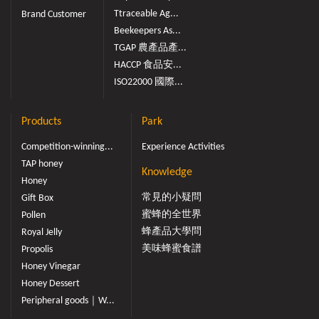
Ttraceable Ag...
Brand Customer
Beekeepers As...
TGAP 農產品產...
HACCP 食品安...
ISO22000 國際...
Products
Park
Competition-winning...
Experience Activities
TAP honey
Knowledge
Honey
常見的小疑問
Gift Box
蜜蜂的全世界
Pollen
蜂產品大學問
Royal Jelly
美味蜂蜜食譜
Propolis
Honey Vinegar
Honey Dessert
Peripheral goods｜W...