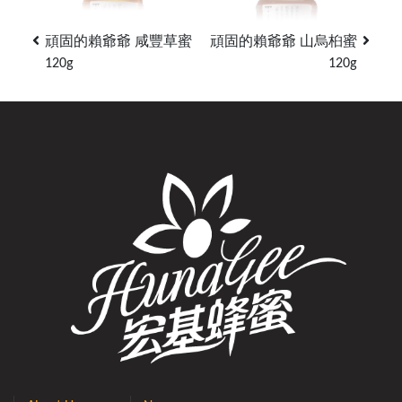
頑固的賴爺爺 咸豐草蜜
頑固的賴爺爺 山烏桕蜜
120g
120g