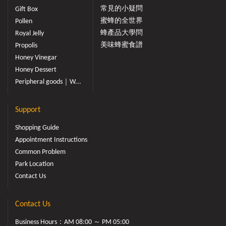
常見的小疑問
Gift Box
蜜蜂的全世界
Pollen
蜂產品大學問
Royal Jelly
美味蜂蜜食譜
Propolis
Honey Vinegar
Honey Dessert
Peripheral goods｜W...
Support
Shopping Guide
Appointment Instructions
Common Problem
Park Location
Contact Us
Contact Us
Business Hours：AM 08:00 ～ PM 05:00