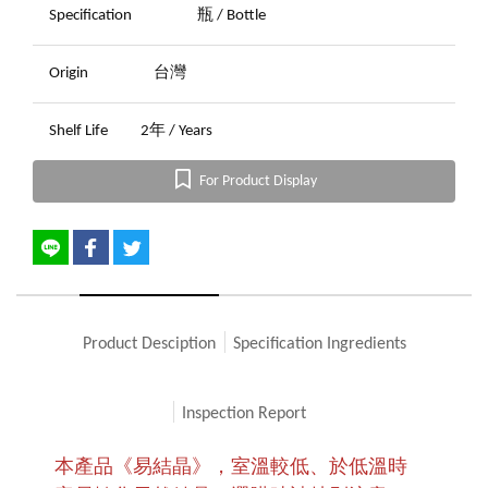
Specification
瓶 / Bottle
Origin
台灣
Shelf Life
2年 / Years
For Product Display
Product Desciption
Specification Ingredients
Inspection Report
本產品《易結晶》，室溫較低、於低溫時