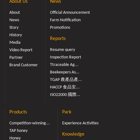
About Us
News
About
Official Announcement
News
Farm Notification
Story
Promotions
History
Reports
Media
Resume query
Video Report
Inspection Report
Partner
Ttraceable Ag...
Brand Customer
Beekeepers As...
TGAP 農產品產...
HACCP 食品安...
ISO22000 國際...
Products
Park
Competition-winning...
Experience Activities
TAP honey
Knowledge
Honey