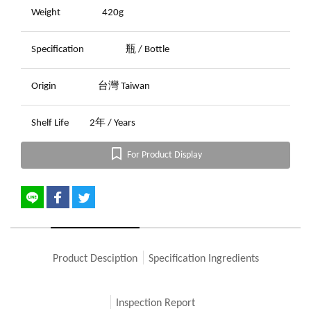
Weight
420g
Specification
瓶 / Bottle
Origin
台灣 Taiwan
Shelf Life
2年 / Years
For Product Display
Product Desciption
Specification Ingredients
Inspection Report