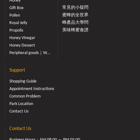
Honey
常見的小疑問
Gift Box
蜜蜂的全世界
Pollen
蜂產品大學問
Royal Jelly
美味蜂蜜食譜
Propolis
Honey Vinegar
Honey Dessert
Peripheral goods｜W...
Support
Shopping Guide
Appointment Instructions
Common Problem
Park Location
Contact Us
Contact Us
Business Hours：AM 08:00 ～ PM 05:00