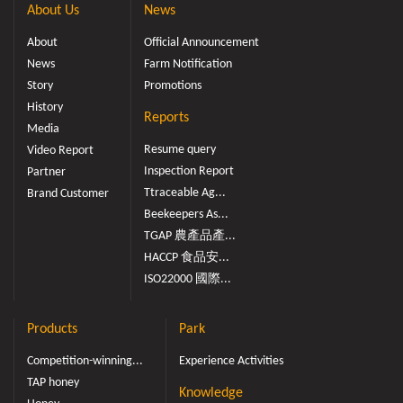
About Us
News
About
Official Announcement
News
Farm Notification
Story
Promotions
History
Reports
Media
Resume query
Video Report
Inspection Report
Partner
Ttraceable Ag...
Brand Customer
Beekeepers As...
TGAP 農產品產...
HACCP 食品安...
ISO22000 國際...
Products
Park
Competition-winning...
Experience Activities
TAP honey
Knowledge