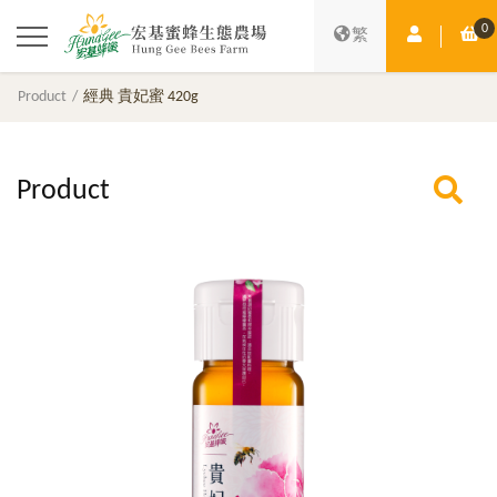
0
Member Ce
Sh
繁
Product
經典 貴妃蜜 420g
Product