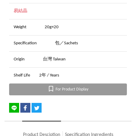
易結晶
Weight
20g×20
Specification
包／Sachets
Origin
台灣 Taiwan
Shelf Life
2年 / Years
For Product Display
Product Desciption
Specification Ingredients