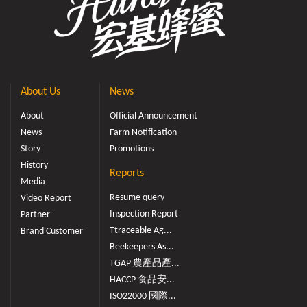
About Us
News
About
Official Announcement
News
Farm Notification
Story
Promotions
History
Reports
Media
Resume query
Video Report
Inspection Report
Partner
Ttraceable Ag...
Brand Customer
Beekeepers As...
TGAP 農產品產...
HACCP 食品安...
ISO22000 國際...