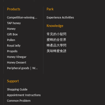
Products
Park
Competition-winning...
Experience Activities
TAP honey
Knowledge
Honey
常見的小疑問
Gift Box
蜜蜂的全世界
Pollen
蜂產品大學問
Royal Jelly
美味蜂蜜食譜
Propolis
Honey Vinegar
Honey Dessert
Peripheral goods｜W...
Support
Shopping Guide
Appointment Instructions
Common Problem