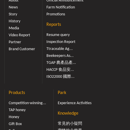
About
Official Announcement
News
Farm Notification
Story
Promotions
History
Reports
Media
Resume query
Video Report
Inspection Report
Partner
Ttraceable Ag...
Brand Customer
Beekeepers As...
TGAP 農產品產...
HACCP 食品安...
ISO22000 國際...
Products
Park
Competition-winning...
Experience Activities
TAP honey
Knowledge
Honey
常見的小疑問
Gift Box