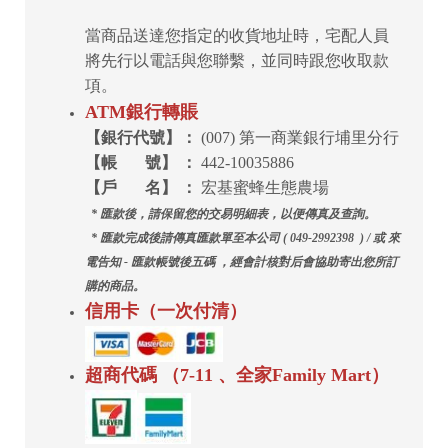
當商品送達您指定的收貨地址時，宅配人員
將先行以電話與您聯繫，並同時跟您收取款
項。
ATM銀行轉賬
【銀行代號】：
(007) 第一商業銀行埔里分行
【帳 號】 ：
442-10035886
【戶 名】 ：
宏基蜜蜂生態農場
* 匯款後，請保留您的交易明細表，以便傳真及查詢。
* 匯款完成後請傳真匯款單至本公司 ( 049-2992398 ) /
或 來
電告知 - 匯款帳號後五碼 ，
經會計核對后會協助寄出您所訂
購的商品。
信用卡（一次付清）
超商代碼 （7-11 、全家Family Mart
）