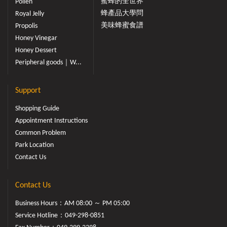
蜜蜂的全世界
Pollen
蜂產品大學問
Royal Jelly
美味蜂蜜食譜
Propolis
Honey Vinegar
Honey Dessert
Peripheral goods｜W...
Support
Shopping Guide
Appointment Instructions
Common Problem
Park Location
Contact Us
Contact Us
Business Hours：AM 08:00 ～ PM 05:00
Service Hotline：
049-298-0851